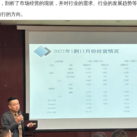
，剖析了市场经营的现状，
并对
行业
的
需求、
行业的
发展趋势等
前行的方向。